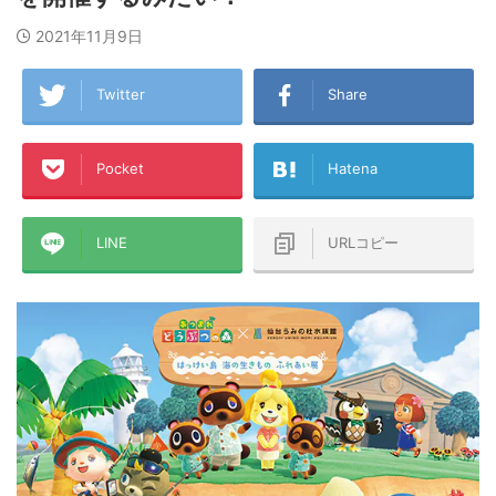
2021年11月9日
Twitter
Share
Pocket
Hatena
LINE
URLコピー