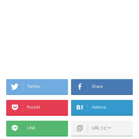
Twitter
Share
Pocket
Hatena
LINE
URLコピー