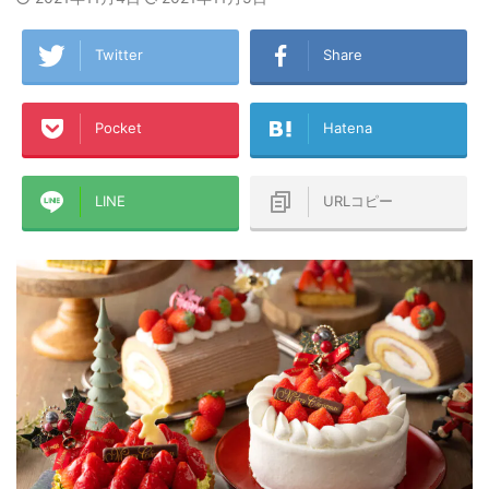
Twitter
Share
Pocket
Hatena
LINE
URLコピー