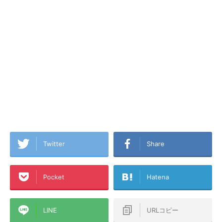
Twitter
Share
Pocket
Hatena
LINE
URLコピー