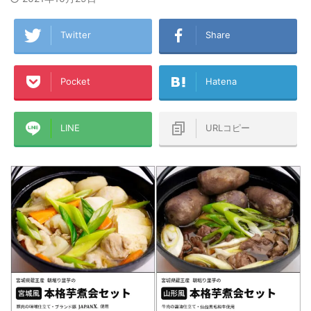
Twitter
Share
Pocket
Hatena
LINE
URLコピー