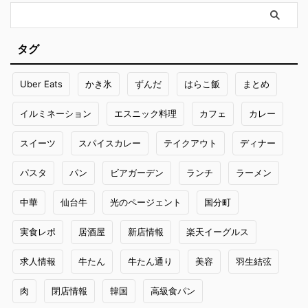
タグ
Uber Eats
かき氷
ずんだ
はらこ飯
まとめ
イルミネーション
エスニック料理
カフェ
カレー
スイーツ
スパイスカレー
テイクアウト
ディナー
パスタ
パン
ビアガーデン
ランチ
ラーメン
中華
仙台牛
光のページェント
国分町
実食レポ
居酒屋
新店情報
楽天イーグルス
求人情報
牛たん
牛たん通り
美容
羽生結弦
肉
閉店情報
韓国
高級食パン