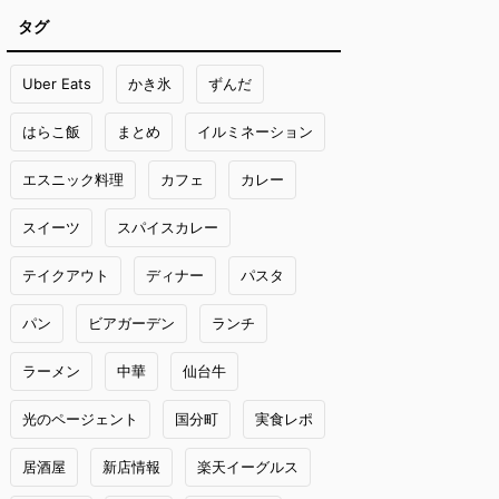
タグ
Uber Eats
かき氷
ずんだ
はらこ飯
まとめ
イルミネーション
エスニック料理
カフェ
カレー
スイーツ
スパイスカレー
テイクアウト
ディナー
パスタ
パン
ビアガーデン
ランチ
ラーメン
中華
仙台牛
光のページェント
国分町
実食レポ
居酒屋
新店情報
楽天イーグルス