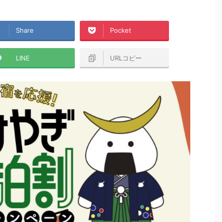
Share
Pocket
LINE
URLコピー