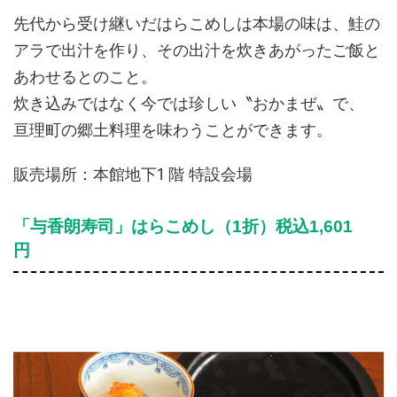
先代から受け継いだはらこめしは本場の味は、鮭の
アラで出汁を作り、その出汁を炊きあがったご飯と
あわせるとのこと。
炊き込みではなく今では珍しい〝おかまぜ〟で、
亘理町の郷土料理を味わうことができます。
販売場所：本館地下1 階 特設会場
「与香朗寿司」はらこめし（1折）税込1,601
円