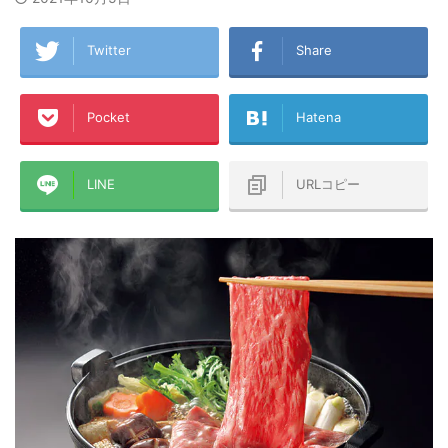
Twitter
Share
Pocket
Hatena
LINE
URLコピー