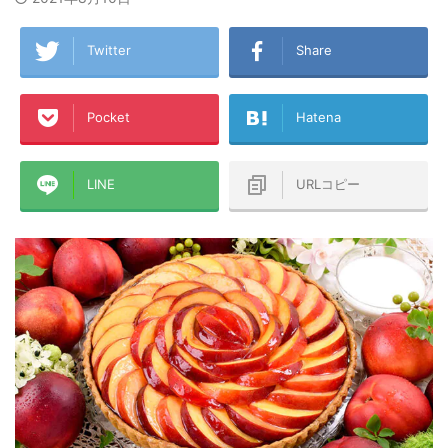
Twitter
Share
Pocket
Hatena
LINE
URLコピー