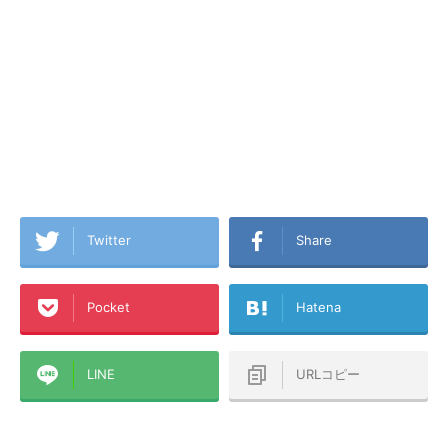
Twitter
Share
Pocket
Hatena
LINE
URLコピー