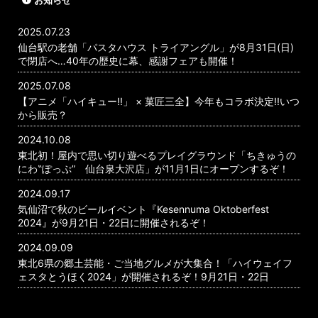
お知らせ
2025.07.23
仙台駅の老舗「パスタハウス トライアングル」が8月31日(日)
で閉店へ…40年の歴史に幕、感謝フェアも開催！
2025.07.08
【アニメ「ハイキュー!!」 × 菓匠三全】今年もコラボ決定!!いつ
から販売？
2024.10.08
東北初！屋内で思い切り遊べるプレイグラウンド「ちきゅうの
にわ‟ぽっぷ” 仙台泉大沢店」が11月1日にオープンするぞ！
2024.09.17
気仙沼で秋のビールイベント『Kesennuma Oktoberfest
2024』が9月21日・22日に開催されるぞ！
2024.09.09
東北6県の郷土芸能・ご当地グルメが大集合！「ハイウェイフ
ェスタとうほく2024」が開催されるぞ！9月21日・22日