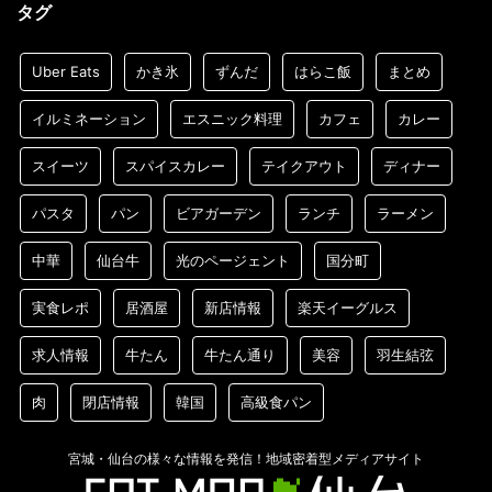
タグ
Uber Eats
かき氷
ずんだ
はらこ飯
まとめ
イルミネーション
エスニック料理
カフェ
カレー
スイーツ
スパイスカレー
テイクアウト
ディナー
パスタ
パン
ビアガーデン
ランチ
ラーメン
中華
仙台牛
光のページェント
国分町
実食レポ
居酒屋
新店情報
楽天イーグルス
求人情報
牛たん
牛たん通り
美容
羽生結弦
肉
閉店情報
韓国
高級食パン
宮城・仙台の様々な情報を発信！地域密着型メディアサイト