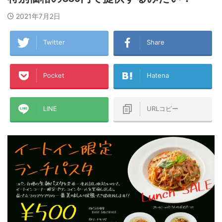
2021年7月2日
Twitter
Share
Pocket
Hatena
LINE
URLコピー