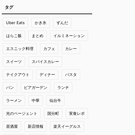
タグ
Uber Eats
かき氷
ずんだ
はらこ飯
まとめ
イルミネーション
エスニック料理
カフェ
カレー
スイーツ
スパイスカレー
テイクアウト
ディナー
パスタ
パン
ビアガーデン
ランチ
ラーメン
中華
仙台牛
光のページェント
国分町
実食レポ
居酒屋
新店情報
楽天イーグルス