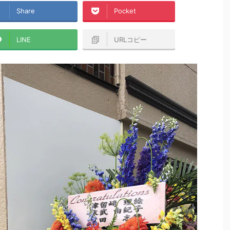
Share
Pocket
LINE
URLコピー