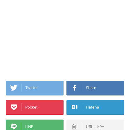
Twitter
Share
Pocket
Hatena
LINE
URLコピー