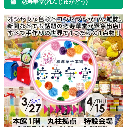
舗 恋寿華堂(れんじゅかどう)