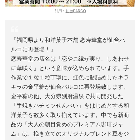
引用：
仙台PARCO
「福岡県より和洋菓子本舗 恋寿華堂が仙台パ
ルコに再登場！」
恋寿華堂の店名は「恋やご縁が実り、しあわせ
に華咲く」という意味が込められています。手
作業で１粒１粒丁寧に、虹色に瓶詰めしたキラ
キラの金平糖が仙台パルコに再登場致します。
金平糖の他、大分県別府温泉で共同開発した
「手焼きハチミツせんべい」をはじめとする和
洋菓子を数多く取り揃えています。中でも新商
品の「大人の朝目覚めのプレミアム珈琲ジャ
ム」は、挽き立てのオリジナルブレンド豆をジ