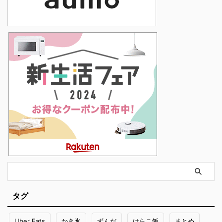
タグ
Uber Eats
かき氷
ずんだ
はらこ飯
まとめ