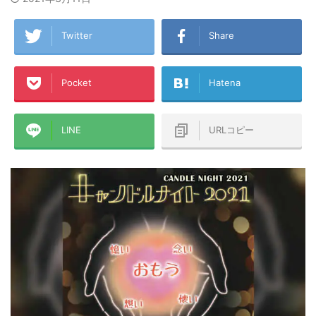
Twitter
Share
Pocket
Hatena
LINE
URLコピー