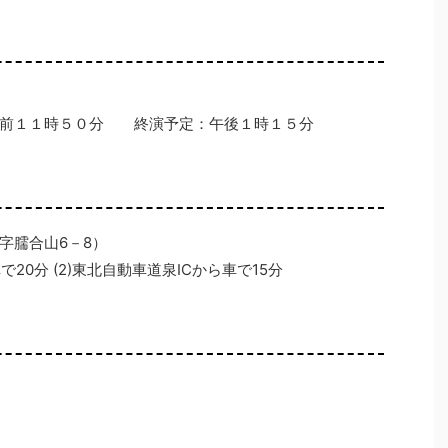
前１１時５０分 終演予定：午後１時１５分
字臑合山6－8）
20分 (2)東北自動車道泉ICから車で15分