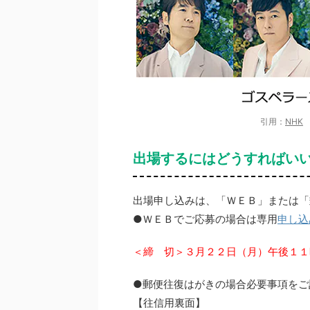
引用：
NHK
出場するにはどうすればい
出場申し込みは、「ＷＥＢ」または「
●ＷＥＢでご応募の場合は専用
申し込
＜締 切＞３月２２日（月）午後１１
●郵便往復はがきの場合必要事項をご
【往信用裏面】