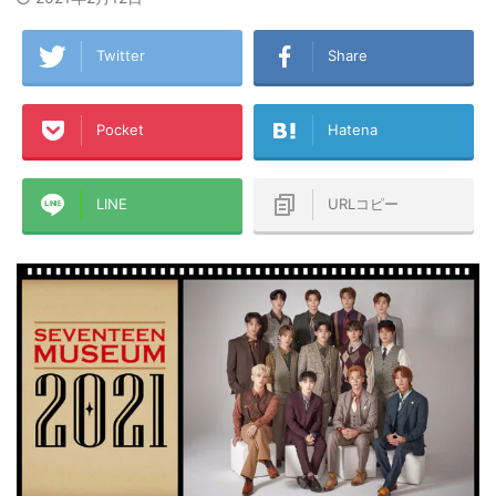
Twitter
Share
Pocket
Hatena
LINE
URLコピー