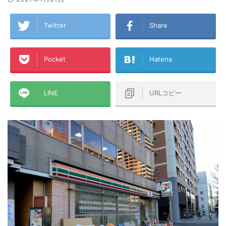
Twitter
Share
Pocket
Hatena
LINE
URLコピー