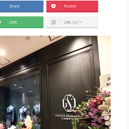
Share
Pocket
LINE
URLコピー