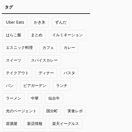
タグ
Uber Eats
かき氷
ずんだ
はらこ飯
まとめ
イルミネーション
エスニック料理
カフェ
カレー
スイーツ
スパイスカレー
テイクアウト
ディナー
パスタ
パン
ビアガーデン
ランチ
ラーメン
中華
仙台牛
光のページェント
国分町
実食レポ
居酒屋
新店情報
楽天イーグルス