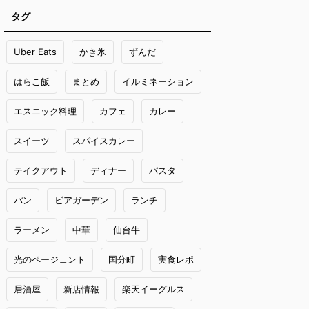
タグ
Uber Eats
かき氷
ずんだ
はらこ飯
まとめ
イルミネーション
エスニック料理
カフェ
カレー
スイーツ
スパイスカレー
テイクアウト
ディナー
パスタ
パン
ビアガーデン
ランチ
ラーメン
中華
仙台牛
光のページェント
国分町
実食レポ
居酒屋
新店情報
楽天イーグルス