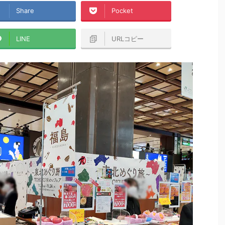
Share
Pocket
LINE
URLコピー