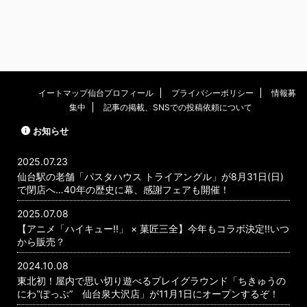
イートマップ仙台プロフィール
プライバシーポリシー
情報募
集中
記事の掲載、SNSでの投稿依頼について
お知らせ
2025.07.23
仙台駅の老舗「パスタハウス トライアングル」が8月31日(日)
で閉店へ…40年の歴史に幕、感謝フェアも開催！
2025.07.08
【アニメ「ハイキュー!!」 × 菓匠三全】今年もコラボ決定!!いつ
から販売？
2024.10.08
東北初！屋内で思い切り遊べるプレイグラウンド「ちきゅうの
にわ‟ぽっぷ” 仙台泉大沢店」が11月1日にオープンするぞ！