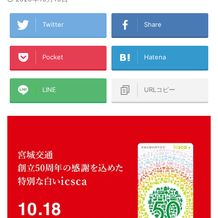
Twitter
Share
Pocket
Hatena
LINE
URLコピー