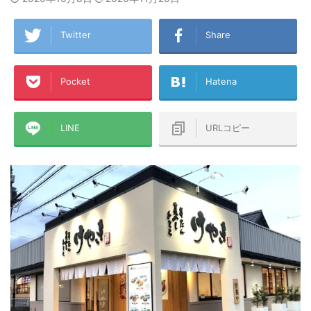
Twitter
Share
Pocket
Hatena
LINE
URLコピー