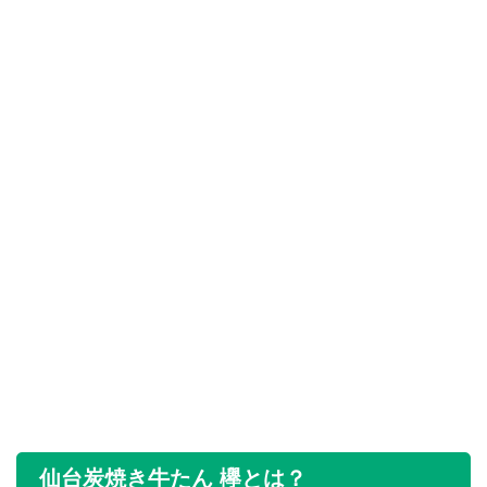
仙台炭焼き牛たん 欅とは？