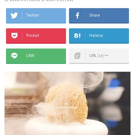
Twitter
Share
Pocket
Hatena
LINE
URLコピー