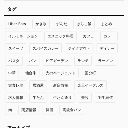
タグ
Uber Eats
かき氷
ずんだ
はらこ飯
まとめ
イルミネーション
エスニック料理
カフェ
カレー
スイーツ
スパイスカレー
テイクアウト
ディナー
パスタ
パン
ビアガーデン
ランチ
ラーメン
中華
仙台牛
光のページェント
国分町
実食レポ
居酒屋
新店情報
楽天イーグルス
求人情報
牛たん
牛たん通り
美容
羽生結弦
肉
閉店情報
韓国
高級食パン
アーカイブ