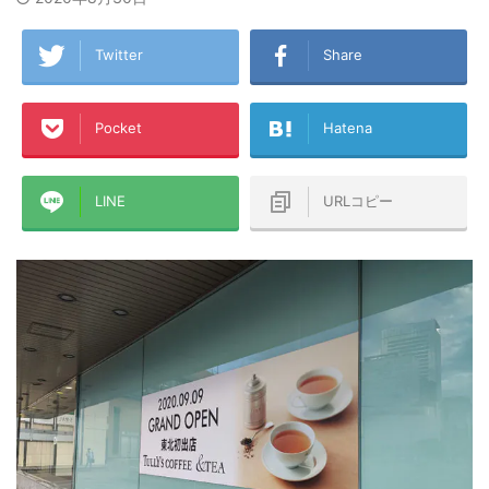
Twitter
Share
Pocket
Hatena
LINE
URLコピー