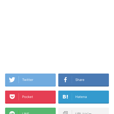
Twitter
Share
Pocket
Hatena
LINE
URLコピー