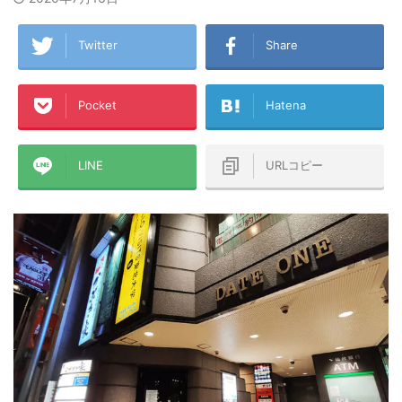
Twitter
Share
Pocket
Hatena
LINE
URLコピー