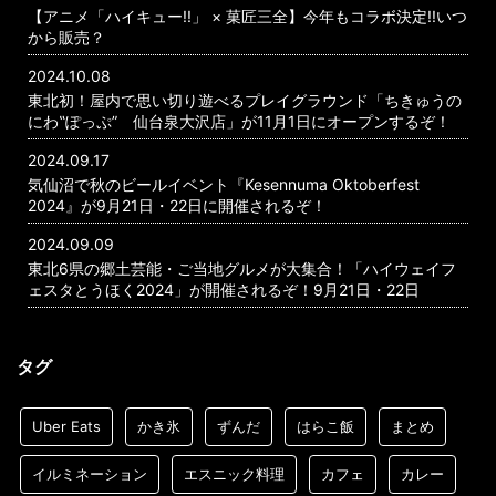
【アニメ「ハイキュー!!」 × 菓匠三全】今年もコラボ決定!!いつ
から販売？
2024.10.08
東北初！屋内で思い切り遊べるプレイグラウンド「ちきゅうの
にわ‟ぽっぷ” 仙台泉大沢店」が11月1日にオープンするぞ！
2024.09.17
気仙沼で秋のビールイベント『Kesennuma Oktoberfest
2024』が9月21日・22日に開催されるぞ！
2024.09.09
東北6県の郷土芸能・ご当地グルメが大集合！「ハイウェイフ
ェスタとうほく2024」が開催されるぞ！9月21日・22日
タグ
Uber Eats
かき氷
ずんだ
はらこ飯
まとめ
イルミネーション
エスニック料理
カフェ
カレー