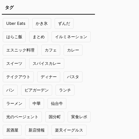
タグ
Uber Eats
かき氷
ずんだ
はらこ飯
まとめ
イルミネーション
エスニック料理
カフェ
カレー
スイーツ
スパイスカレー
テイクアウト
ディナー
パスタ
パン
ビアガーデン
ランチ
ラーメン
中華
仙台牛
光のページェント
国分町
実食レポ
居酒屋
新店情報
楽天イーグルス