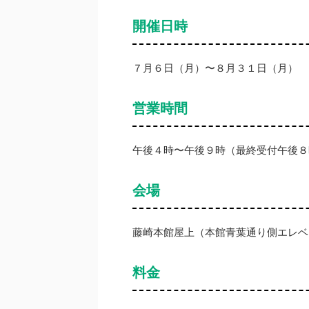
開催日時
７月６日（月）〜８月３１日（月）
営業時間
午後４時〜午後９時（最終受付午後８
会場
藤崎本館屋上（本館青葉通り側エレベ
料金